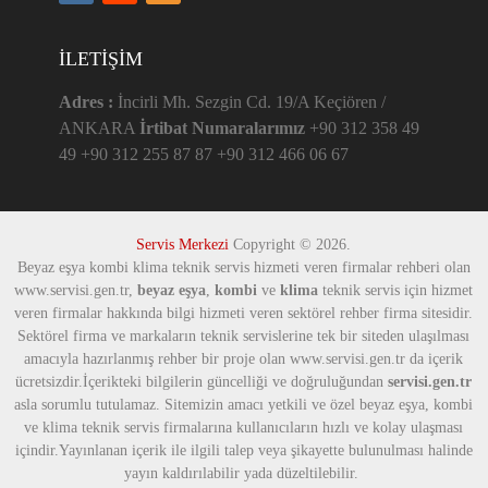
İLETIŞIM
Adres :
İncirli Mh. Sezgin Cd. 19/A Keçiören /
ANKARA
İrtibat Numaralarımız
+90 312 358 49
49 +90 312 255 87 87 +90 312 466 06 67
Servis Merkezi
Copyright © 2026.
Beyaz eşya kombi klima teknik servis hizmeti veren firmalar rehberi olan
www.servisi.gen.tr,
beyaz eşya
,
kombi
ve
klima
teknik servis için hizmet
veren firmalar hakkında bilgi hizmeti veren sektörel rehber firma sitesidir.
Sektörel firma ve markaların teknik servislerine tek bir siteden ulaşılması
amacıyla hazırlanmış rehber bir proje olan www.servisi.gen.tr da içerik
ücretsizdir.İçerikteki bilgilerin güncelliği ve doğruluğundan
servisi.gen.tr
asla sorumlu tutulamaz. Sitemizin amacı yetkili ve özel beyaz eşya, kombi
ve klima teknik servis firmalarına kullanıcıların hızlı ve kolay ulaşması
içindir.Yayınlanan içerik ile ilgili talep veya şikayette bulunulması halinde
yayın kaldırılabilir yada düzeltilebilir.