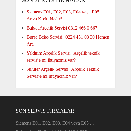
SON SERVİS FİRMALAR
Siemens E01, E02, E03, E04 veya E05
Arıza Kodu Nedir?
Balgat Arçelik Servisi 0312 466 0 667
Bursa Beko Servisi | 0224 451 03 30 Hemen
Ara
Yıldırım Arçelik Servisi | Arçelik teknik
servis’e mi ihtiyacınız var?
Nilüfer Arçelik Servisi | Arçelik Teknik
Servis’e mi İhtiyacınız var?
SON SERVIS FIRMALAR
Siemens E01, E02, E03, E04 veya E05 …