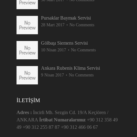
Pursaklar Baymak Servisi
28 Mart 2017
No Comments
Gölbaşı Siemens Servisi
10 Nisan 2017
No Comments
Ankara Rubenis Klima Servisi
9 Nisan 2017
No Comments
İLETIŞIM
Adres :
İncirli Mh. Sezgin Cd. 19/A Keçiören /
ANKARA
İrtibat Numaralarımız
+90 312 358 49
49 +90 312 255 87 87 +90 312 466 06 67