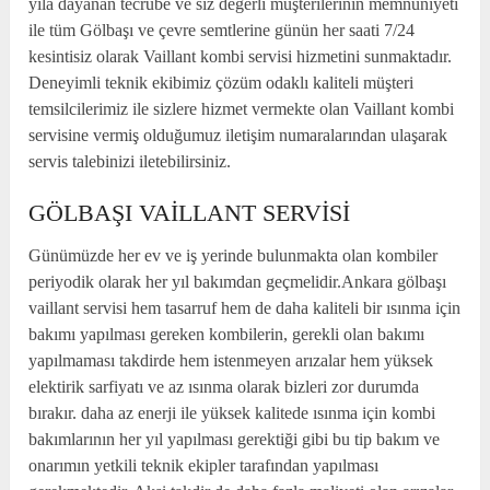
yıla dayanan tecrübe ve siz değerli müşterilerinin memnuniyeti
ile tüm Gölbaşı ve çevre semtlerine günün her saati 7/24
kesintisiz olarak Vaillant kombi servisi hizmetini sunmaktadır.
Deneyimli teknik ekibimiz çözüm odaklı kaliteli müşteri
temsilcilerimiz ile sizlere hizmet vermekte olan Vaillant kombi
servisine vermiş olduğumuz iletişim numaralarından ulaşarak
servis talebinizi iletebilirsiniz.
GÖLBAŞI VAILLANT SERVISI
Günümüzde her ev ve iş yerinde bulunmakta olan kombiler
periyodik olarak her yıl bakımdan geçmelidir.Ankara gölbaşı
vaillant servisi hem tasarruf hem de daha kaliteli bir ısınma için
bakımı yapılması gereken kombilerin, gerekli olan bakımı
yapılmaması takdirde hem istenmeyen arızalar hem yüksek
elektirik sarfiyatı ve az ısınma olarak bizleri zor durumda
bırakır. daha az enerji ile yüksek kalitede ısınma için kombi
bakımlarının her yıl yapılması gerektiği gibi bu tip bakım ve
onarımın yetkili teknik ekipler tarafından yapılması