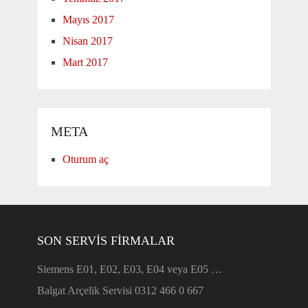
Mayıs 2017
Nisan 2017
Mart 2017
META
Oturum aç
SON SERVIS FIRMALAR
Siemens E01, E02, E03, E04 veya E05 …
Balgat Arçelik Servisi 0312 466 0 667