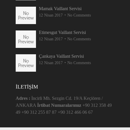
Mamak Vaillant Servisi
12 Nisan 2017
No Comments
Etimesgut Vaillant Servisi
12 Nisan 2017
No Comments
Çankaya Vaillant Servisi
12 Nisan 2017
No Comments
İLETIŞIM
Adres :
İncirli Mh. Sezgin Cd. 19/A Keçiören /
ANKARA
İrtibat Numaralarımız
+90 312 358 49
49 +90 312 255 87 87 +90 312 466 06 67