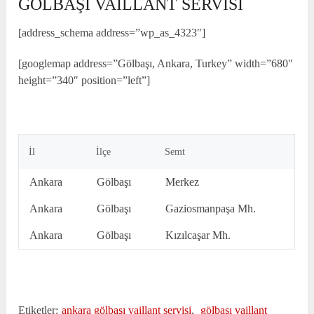
GÖLBAŞI VAİLLANT SERVİSİ
[address_schema address=”wp_as_4323″]
[googlemap address=”Gölbaşı, Ankara, Turkey” width=”680″
height=”340″ position=”left”]
İl
İlçe
Semt
Ankara
Gölbaşı
Merkez
Ankara
Gölbaşı
Gaziosmanpaşa Mh.
Ankara
Gölbaşı
Kızılcaşar Mh.
Etiketler:
ankara gölbaşı vaillant servisi
,
gölbaşı vaillant