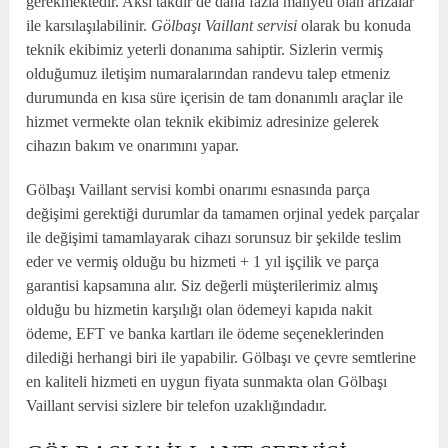
gerekmektedir. Aksi takdir de daha fazla maliyeti olan arızalar
ile karsılaşılabilinir.
Gölbaşı Vaillant servisi
olarak bu konuda
teknik ekibimiz yeterli donanıma sahiptir. Sizlerin vermiş
olduğumuz iletişim numaralarından randevu talep etmeniz
durumunda en kısa süre içerisin de tam donanımlı araçlar ile
hizmet vermekte olan teknik ekibimiz adresinize gelerek
cihazın bakım ve onarımını yapar.
Gölbaşı Vaillant servisi kombi onarımı esnasında parça
değişimi gerektiği durumlar da tamamen orjinal yedek parçalar
ile değişimi tamamlayarak cihazı sorunsuz bir şekilde teslim
eder ve vermiş olduğu bu hizmeti + 1 yıl işçilik ve parça
garantisi kapsamına alır. Siz değerli müşterilerimiz almış
olduğu bu hizmetin karşılığı olan ödemeyi kapıda nakit
ödeme, EFT ve banka kartları ile ödeme seçeneklerinden
dilediği herhangi biri ile yapabilir. Gölbaşı ve çevre semtlerine
en kaliteli hizmeti en uygun fiyata sunmakta olan Gölbaşı
Vaillant servisi sizlere bir telefon uzaklığındadır.