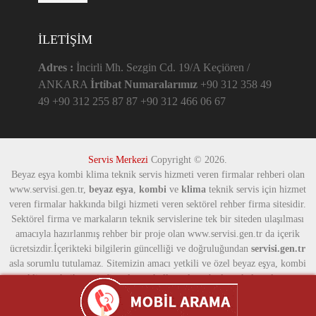
İLETIŞIM
Adres :
İncirli Mh. Sezgin Cd. 19/A Keçiören /
ANKARA
İrtibat Numaralarımız
+90 312 358 49
49 +90 312 255 87 87 +90 312 466 06 67
Servis Merkezi
Copyright © 2026.
Beyaz eşya kombi klima teknik servis hizmeti veren firmalar rehberi olan
www.servisi.gen.tr,
beyaz eşya
,
kombi
ve
klima
teknik servis için hizmet
veren firmalar hakkında bilgi hizmeti veren sektörel rehber firma sitesidir.
Sektörel firma ve markaların teknik servislerine tek bir siteden ulaşılması
amacıyla hazırlanmış rehber bir proje olan www.servisi.gen.tr da içerik
ücretsizdir.İçerikteki bilgilerin güncelliği ve doğruluğundan
servisi.gen.tr
asla sorumlu tutulamaz. Sitemizin amacı yetkili ve özel beyaz eşya, kombi
ve klima teknik servis firmalarına kullanıcıların hızlı ve kolay ulaşması
içindir.Yayınlanan içerik ile ilgili talep veya şikayette bulunulması halinde
yayın kaldırılabilir yada düzeltilebilir.