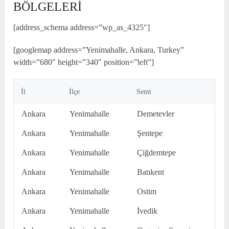
BÖLGELERİ
[address_schema address=”wp_as_4325″]
[googlemap address=”Yenimahalle, Ankara, Turkey”
width=”680″ height=”340″ position=”left”]
İl
İlçe
Semt
Ankara
Yenimahalle
Demetevler
Ankara
Yenimahalle
Şentepe
Ankara
Yenimahalle
Çiğdemtepe
Ankara
Yenimahalle
Batıkent
Ankara
Yenimahalle
Ostim
Ankara
Yenimahalle
İvedik