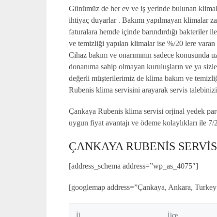
Günümüz de her ev ve iş yerinde bulunan klimala
ihtiyaç duyarlar . Bakımı yapılmayan klimalar za
faturalara hemde içinde barındırdığı bakteriler 
ve temizliği yapılan klimalar ise %/20 lere varan
Cihaz bakım ve onarımının sadece konusunda uzm
donanıma sahip olmayan kuruluşların ve ya sizle
değerli müşterilerimiz de klima bakım ve temizl
Rubenis klima servisini arayarak servis talebinizi i
Çankaya Rubenis klima servisi orjinal yedek par
uygun fiyat avantajı ve ödeme kolaylıkları ile 7
ÇANKAYA RUBENİS SERVİ
[address_schema address=”wp_as_4075″]
[googlemap address=”Çankaya, Ankara, Turkey”
İl
İlçe