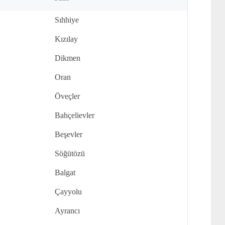
Sıhhiye
Kızılay
Dikmen
Oran
Öveçler
Bahçelievler
Beşevler
Söğütözü
Balgat
Çayyolu
Ayrancı