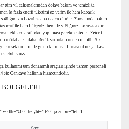
r tüm yıl çalışmalarından dolayı bakım ve temizliğe
man la fazla enerji tüketimi az verim ile hem kabarık
ile sağlığımızın bozulmasına neden olurlar. Zamanında bakım
 tasarruf ile hem bütçenizi hem de sağlığınızı koruyacaktır.
an ekipler tarafından yapılması gerekmektedir . Yeterli
rin müdahalesi daha büyük sorunlara neden olabilir. Siz
iği için sektörün önde gelen kurumsal firması olan Çankaya
letebilirsiniz.
ça kullanımı tam donanımlı araçları işinde uzman personeli
/24 siz Çankaya halkının hizmetindedir.
S BÖLGELERİ
 width=”680″ height=”340″ position=”left”]
Semt