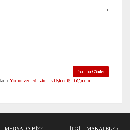
lanır.
Yorum verilerinizin nasıl işlendiğini öğrenin.
L MEDYADA BIZ?
İLGILI MAKALELER