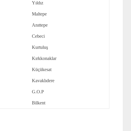
Yıldız
Maltepe
Anıttepe
Cebeci
Kurtuluş
Kırkkonaklar
Küçükesat
Kavaklıdere
G.O.P
Bilkent