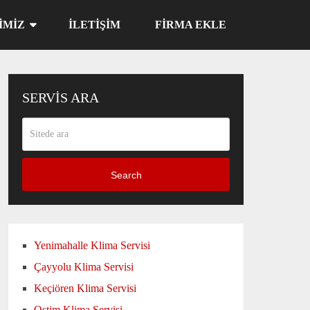
IMIZ
İLETIŞIM
FIRMA EKLE
SERVIS ARA
Search
Yenimahalle Klima Servisi
Çayyolu Klima Servisi
Keçiören Klima Servisi
Ostim Klima Servisi